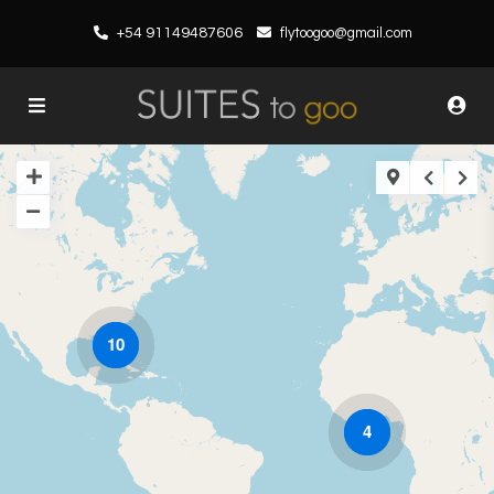
+54 91149487606
flytoogoo@gmail.com
10
4