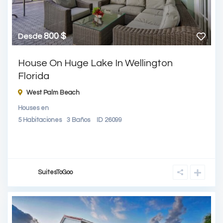
800 $
Desde
House On Huge Lake In Wellington
Florida
West Palm Beach
Houses
en
5
Habitaciones
3
Baños
ID
26099
SuitesToGoo