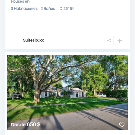
Houses
en
3
Habitaciones
2
Baños
ID
26154
SuitesToGoo
650 $
Desde