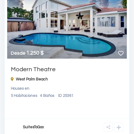
1.250 $
Desde
Modern Theatre
West Palm Beach
Houses
en
5
Habitaciones
4
Baños
ID
25361
SuitesToGoo