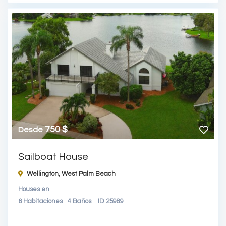
750 $
Desde
Sailboat House
Wellington,
West Palm Beach
Houses
en
6
Habitaciones
4
Baños
ID
25989