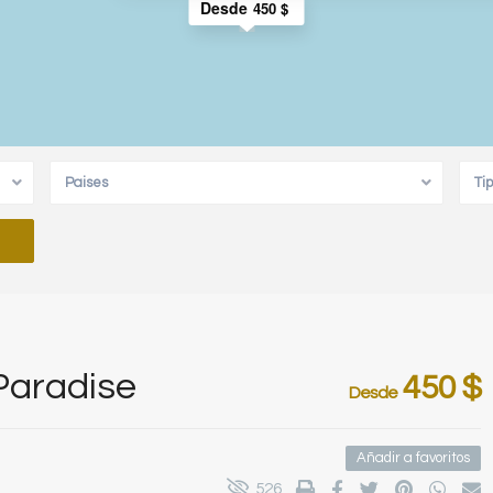
Desde
450 $
Paises
Ti
Paradise
450 $
Desde
Añadir a favoritos
526