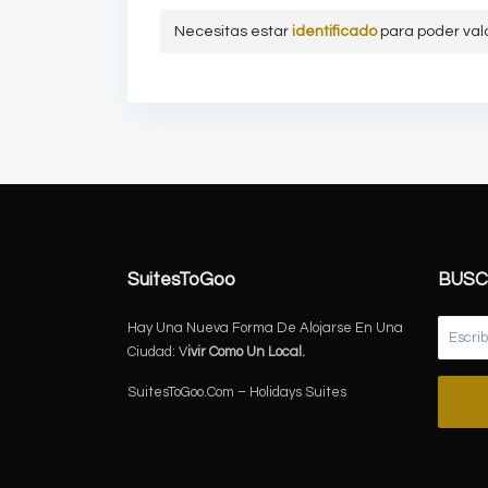
Necesitas estar
identificado
para poder val
SuitesToGoo
BUSC
Hay Una Nueva Forma De Alojarse En Una
Ciudad: V
ivir Como Un Local.
SuitesToGoo.Com – Holidays Suites