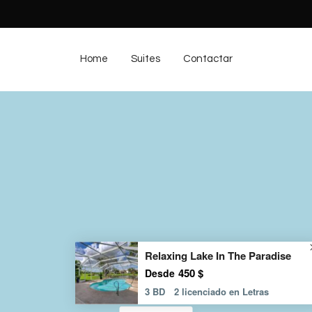
Home
Suites
Contactar
Relaxing Lake In The Paradise
450 $
Desde
3 BD
2 licenciado en Letras