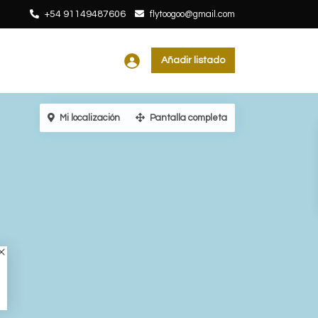
+54 91149487606
flytoogoo@gmail.com
Añadir listado
Mi localización
Pantalla completa