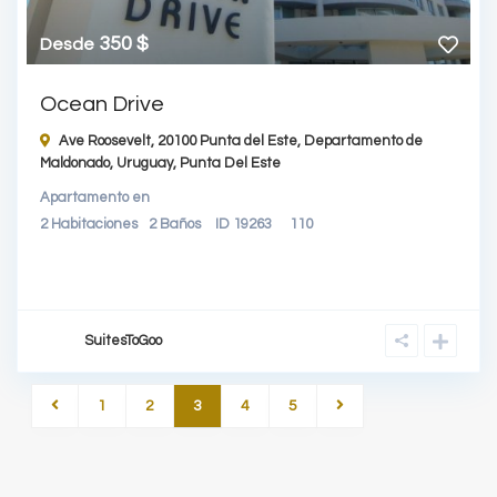
350 $
Desde
Ocean Drive
Ave Roosevelt, 20100 Punta del Este, Departamento de
Maldonado, Uruguay,
Punta Del Este
Apartamento
en
2
Habitaciones
2
Baños
ID
19263
110
SuitesToGoo
1
2
3
4
5