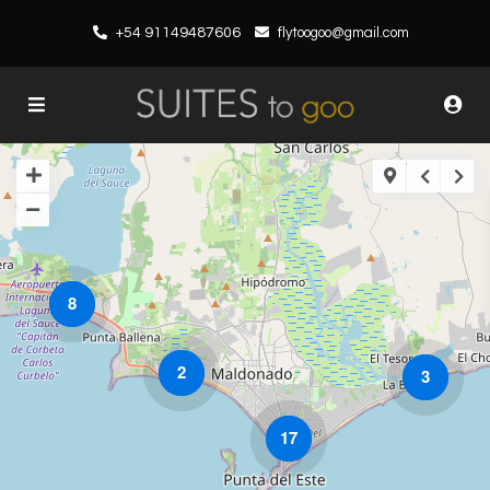
+54 91149487606
flytoogoo@gmail.com
8
2
3
17