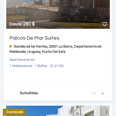
280 $
Desde
Palcos De Mar Suites
Rambla de los Vientos, 20001 La Barra, Departamento de
Maldonado, Uruguay,
Punta Del Este
Apartamento
en
1
Habitaciones
1
Baños
ID
21152
SuitesToGoo
Destacado