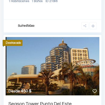
1
Habitaciones
1
Baños
ID
21096
SuitesToGoo
Destacado
450 $
Desde
Season Tower Punta Del Este