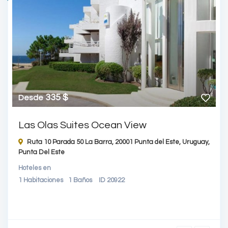
335 $
Desde
Las Olas Suites Ocean View
Ruta 10 Parada 50 La Barra, 20001 Punta del Este, Uruguay,
Punta Del Este
Hoteles
en
1
Habitaciones
1
Baños
ID
20922