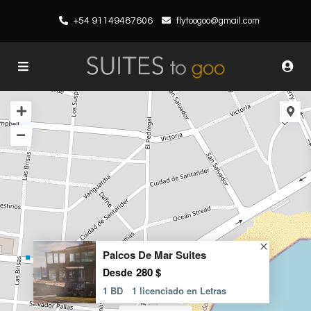
+54 91149487606
flytoogoo@gmail.com
Palcos De Mar Suites
280 $
Desde
1 BD
1 licenciado en Letras