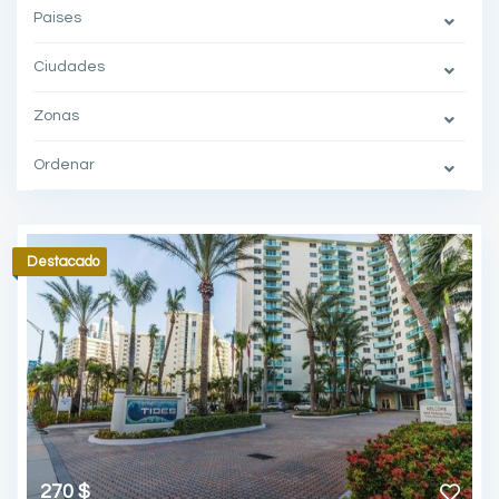
Paises
Ciudades
Zonas
Ordenar
Destacado
270 $