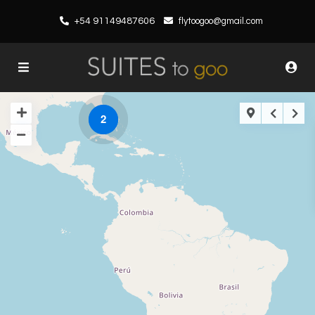
+54 91149487606
flytoogoo@gmail.com
2