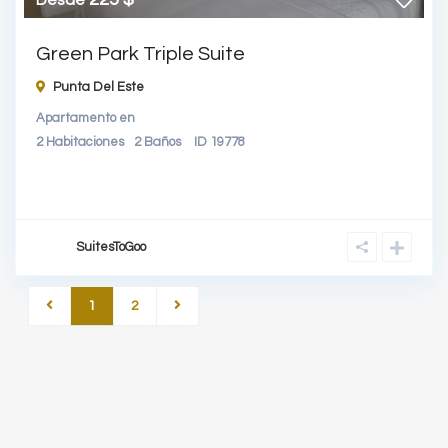
Desde
Green Park Triple Suite
Punta Del Este
Apartamento
en
2
Habitaciones
2
Baños
ID
19778
SuitesToGoo
1
2