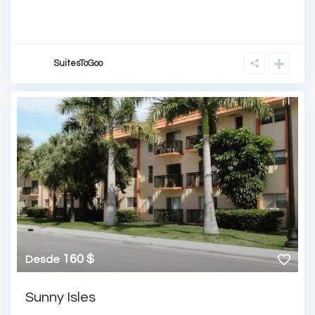
SuitesToGoo
160 $
Desde
Sunny Isles