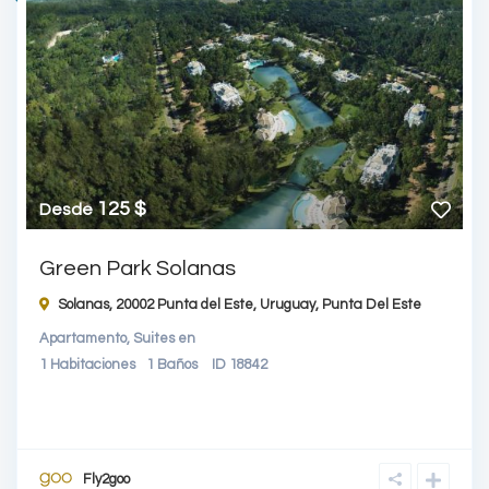
125 $
Desde
Green Park Solanas
Solanas, 20002 Punta del Este, Uruguay,
Punta Del Este
Apartamento
,
Suites
en
1
Habitaciones
1
Baños
ID
18842
Fly2goo