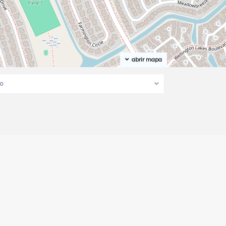
abrir mapa
po