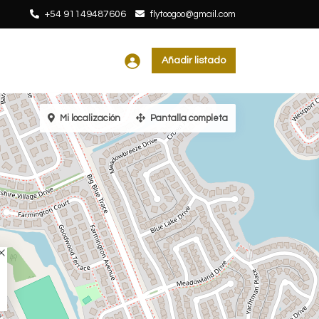
+54 91149487606
flytoogoo@gmail.com
Añadir listado
Mi localización
Pantalla completa