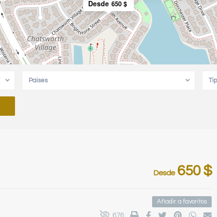
Desde
650 $
Paises
Ti
650 $
Desde
Añadir a favoritos
676