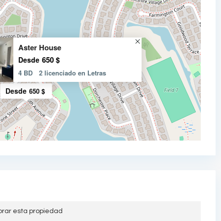
Aster House
650 $
Desde
4 BD
2 licenciado en Letras
Desde
650 $
orar esta propiedad