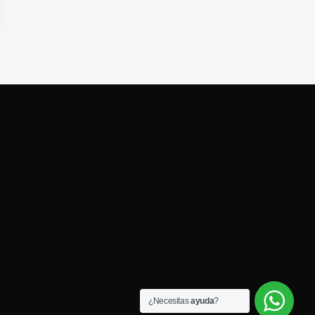
¿Necesitas
ayuda
?