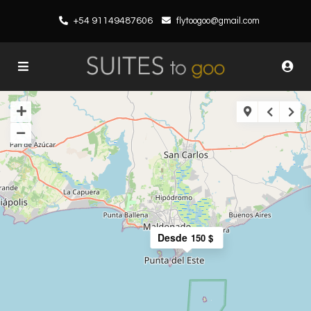
+54 91149487606
flytoogoo@gmail.com
Desde
150 $