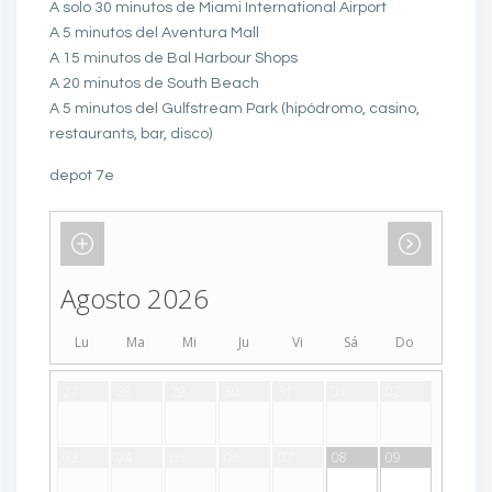
A solo 30 minutos de Miami International Airport
A 5 minutos del Aventura Mall
A 15 minutos de Bal Harbour Shops
A 20 minutos de South Beach
A 5 minutos del Gulfstream Park (hipódromo, casino,
restaurants, bar, disco)
depot 7e
Agosto 2026
Lu
Ma
Mi
Ju
Vi
Sá
Do
27
28
29
30
31
01
02
03
04
05
06
07
08
09