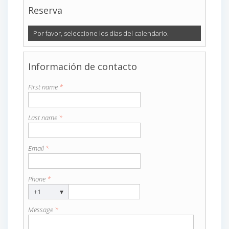
Reserva
Por favor, seleccione los días del calendario.
Información de contacto
First name
*
Last name
*
Email
*
Phone
*
▾
+1
Message
*