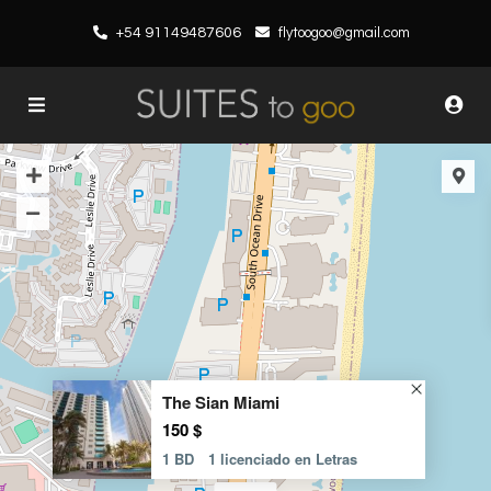
+54 91149487606
flytoogoo@gmail.com
The Sian Miami
150 $
1 BD
1 licenciado en Letras