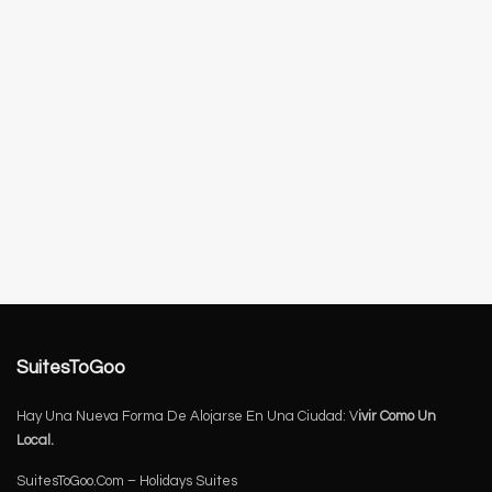
SuitesToGoo
Hay Una Nueva Forma De Alojarse En Una Ciudad: V
ivir Como Un
Local.
SuitesToGoo.Com – Holidays Suites