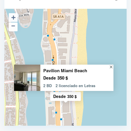
Pavilion Miami Beach
350 $
Desde
2 BD
2 licenciado en Letras
Desde
350 $