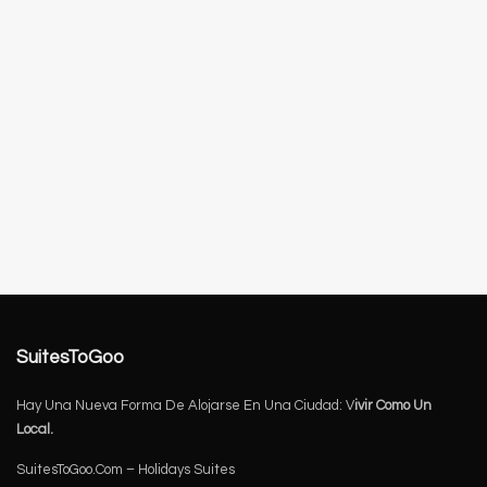
SuitesToGoo
Hay Una Nueva Forma De Alojarse En Una Ciudad: V
ivir Como Un
Local.
SuitesToGoo.Com – Holidays Suites