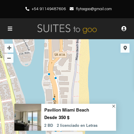
+54 91149487606
flytoogoo@gmail.com
Pavilion Miami Beach
350 $
Desde
2 BD
2 licenciado en Letras