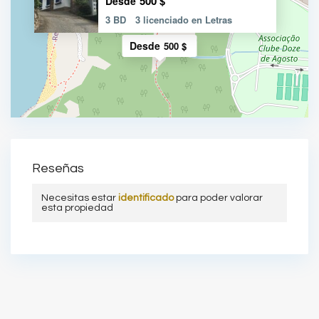
500 $
Desde
3 BD
3 licenciado en Letras
Desde
500 $
Reseñas
Necesitas estar
identificado
para poder valorar
esta propiedad