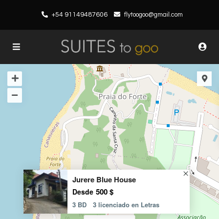
+54 91149487606
flytoogoo@gmail.com
Jurere Blue House
500 $
Desde
3 BD
3 licenciado en Letras