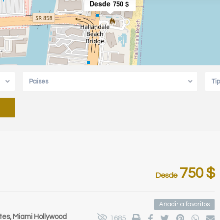
Desde
750 $
Paises
Ti
750 $
Desde
Añadir a favoritos
tes,
Miami Hollywood
1685