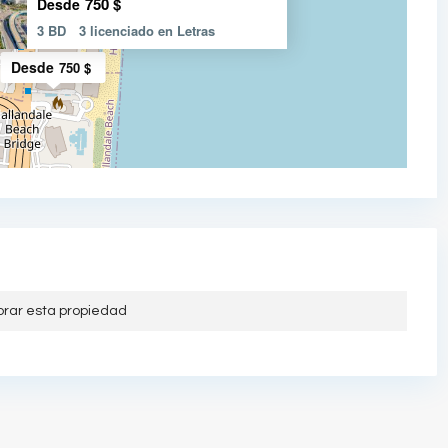
750 $
Desde
3 BD
3 licenciado en Letras
Desde
750 $
orar esta propiedad