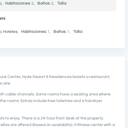
o
,
Habitaciones:
2,
Baños:
2,
Talla:
ami
o
,
Hoteles
,
Habitaciones:
1,
Baños:
1,
Talla:
ture Center, Hyde Resort & Residences boasts a restaurant,
n site.
 with cable channels. Some rooms have a seating area where
 the rooms. Extras include free toiletries and a hairdryer.
ts to enjoy. There is a 24-hour front desk at the property.
s are offered (based on availability). A fitness center with a