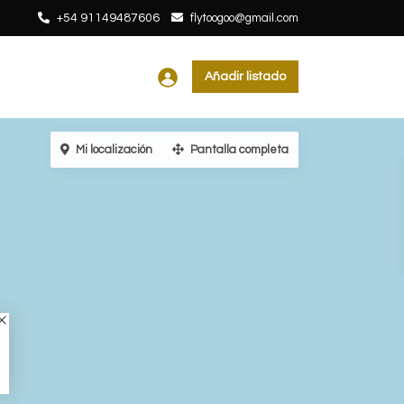
+54 91149487606
flytoogoo@gmail.com
Añadir listado
Mi localización
Pantalla completa