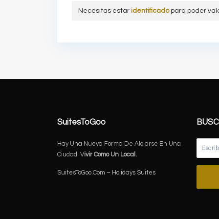
Necesitas estar
identificado
para poder val
SuitesToGoo
BUSC
Hay Una Nueva Forma De Alojarse En Una
Ciudad: V
ivir Como Un Local.
SuitesToGoo.Com – Holidays Suites