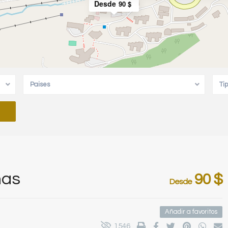
Desde
90 $
Paises
Ti
ñas
90 $
Desde
Añadir a favoritos
1546