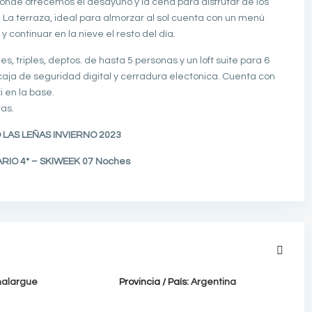
donde ofrecemos el desayuno y la cena para disfrutar de los
La terraza, ideal para almorzar al sol cuenta con un menú
 continuar en la nieve el resto del día.
s, triples, deptos. de hasta 5 personas y un loft suite para 6
 caja de seguridad digital y cerradura electonica. Cuenta con
i en la base.
tas.
 LAS LEÑAS INVIERNO 2023
RIO 4* – SKIWEEK 07 Noches
alargue
Provincia / País:
Argentina