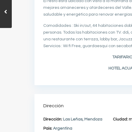
El resto está ubicado con vista a la montaña 
mejores amaneceres y atardeceres del Valle. 
saludable y energético para renovar energías y
Comodidades : Ski in/out, 44 habitaciones doble
personas. Todas las habitaciones con TV. ddi,
una restaurante con terraza, lobby bar, Jacuzz
Servicios : Wi fi Free, guardaesqui con secabo
TARIFARIO
HOTEL ACUA
Dirección
Dirección:
Las Leñas, Mendoza
Ciudad:
m
Pais:
Argentina