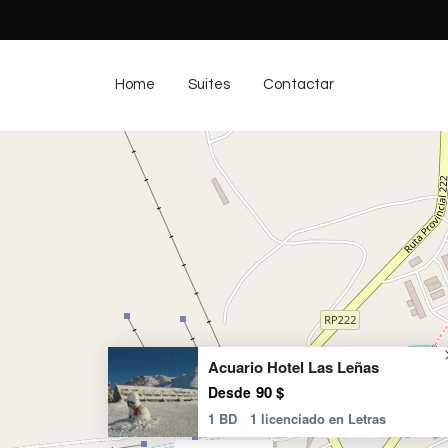
Home
Suites
Contactar
Acuario Hotel Las Leñas
90 $
Desde
1 BD
1 licenciado en Letras