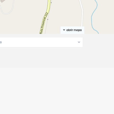
abrir mapa
po