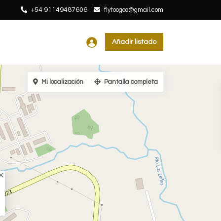
+54 91149487606
flytoogoo@gmail.com
Añadir listado
Mi localización
Pantalla completa